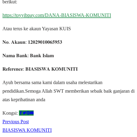
berikut:
https://toyyibpay.com/DANA-BIASISWA-KOMUNITI
Atau terus ke akaun Yayasan KUIS
𝐍𝐨. 𝐀𝐤𝐚𝐮𝐧: 𝟏𝟐𝟎𝟐𝟗𝟎𝟏𝟎𝟎𝟔𝟓𝟗𝟓𝟑
𝐍𝐚𝐦𝐚 𝐁𝐚𝐧𝐤: 𝐁𝐚𝐧𝐤 𝐈𝐬𝐥𝐚𝐦
𝐑𝐞𝐟𝐞𝐫𝐞𝐧𝐜𝐞: 𝐁𝐈𝐀𝐒𝐈𝐒𝐖𝐀 𝐊𝐎𝐌𝐔𝐍𝐈𝐓𝐈
Ayuh bersama sama kami dalam usaha melestarikan
pendidikan.Semoga Allah SWT memberikan sebaik baik ganjaran di
atas keprihatinan anda
Kongsi:
Previous Post
BIASISWA KOMUNITI