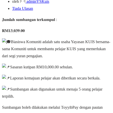
oleh
adminYSKuis
Tiada Ulasan
𝐉𝐮𝐦𝐥𝐚𝐡 𝐬𝐮𝐦𝐛𝐚𝐧𝐠𝐚𝐧 𝐭𝐞𝐫𝐤𝐮𝐦𝐩𝐮𝐥 :
𝐑𝐌𝟏𝟑,𝟎𝟑𝟗.𝟎𝟎
Biasiswa Komuniti adalah satu usaha Yayasan KUIS bersama-
sama Komuniti untuk membantu pelajar KUIS yang memerlukan
dari segi yuran pengajian.
Sasaran kutipan RM10,000.00 sebulan.
Laporan kemajuan pelajar akan diberikan secara berkala.
Sumbangan akan digunakan untuk menaja 5 orang pelajar
terpilih.
Sumbangan boleh dilakukan melalui ToyyibPay dengan pautan